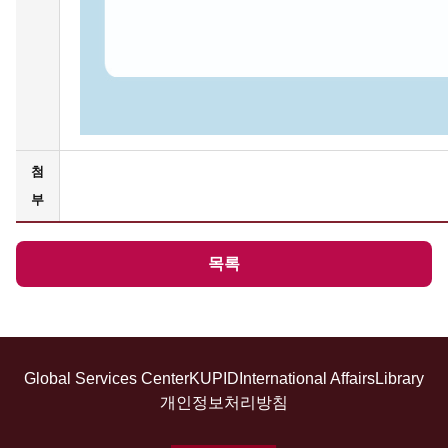
첨
부
목록
Global Services Center
KUPID
International Affairs
Library
개인정보처리방침