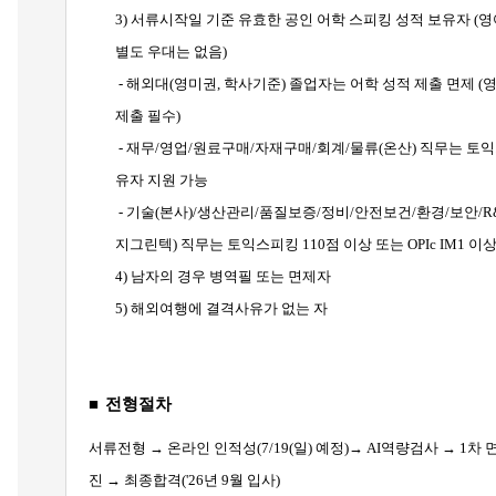
3)
서류시작일 기준 유효한 공인 어학 스피킹 성적 보유자 (영
별도 우대는 없음)
-
해외대(영미권, 학사기준) 졸업자는 어학 성적 제출 면제 (
제출 필수)
-
재무/영업/원료구매/자재구매/회계/물류(온산) 직무는 토익스피킹
유자 지원 가능
-
기술(본사)/생산관리/품질보증/정비/안전보건/환경/보안/R
지그린텍) 직무는 토익스피킹 110점 이상 또는 OPIc IM1 이
4)
남자의 경우 병역필 또는 면제자
5)
해외여행에 결격사유가 없는 자
■
전형절차
서류전형 → 온라인 인적성(7/19(일) 예정)→ AI역량검사 → 1차
진 → 최종합격('26년 9월 입사)