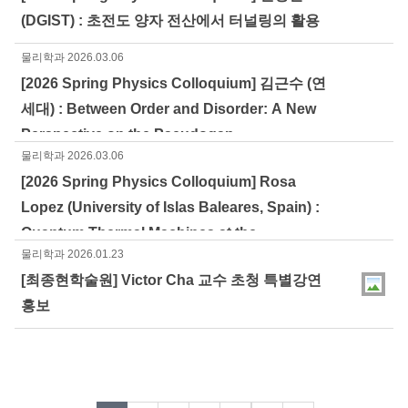
(DGIST) : 초전도 양자 전산에서 터널링의 활용
물리학과
2026.03.06
[2026 Spring Physics Colloquium] 김근수 (연
세대) : Between Order and Disorder: A New
Perspective on the Pseudogap
물리학과
2026.03.06
[2026 Spring Physics Colloquium] Rosa
Lopez (University of Islas Baleares, Spain) :
Quantum Thermal Machines at the
물리학과
2026.01.23
Nanoscale: bounds on Precision
[최종현학술원] Victor Cha 교수 초청 특별강연
홍보