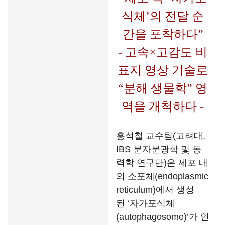
식체’의 전달 순
간을 포착하다”
- 고속
×
고감도 비
표지 영상 기술로
“분해 생물학” 영
역을 개척하다
-
홍석철 교수팀(고려대,
IBS 분자분광학 및 동
력학 연구단)은 세포 내
의 소포체(endoplasmic
reticulum)에서 생성
된 ‘자가포식체
(autophagosome)’가 인