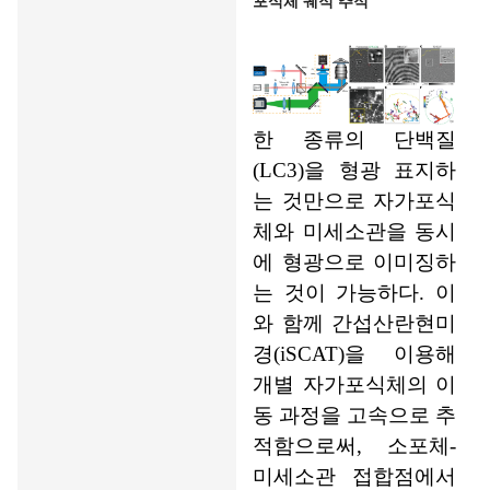
포식체 궤적 추적
한 종류의 단백질
(LC3)을 형광 표지하
는 것만으로 자가포식
체와 미세소관을 동시
에 형광으로 이미징하
는 것이 가능하다. 이
와 함께 간섭산란현미
경(iSCAT)을 이용해
개별 자가포식체의 이
동 과정을 고속으로 추
적함으로써, 소포체-
미세소관 접합점에서