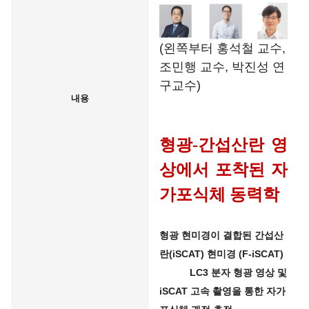
(왼쪽부터 홍석철 교수,
조민행 교수, 박진성 연
구교수)
내용
형광
-간섭산란 영
상에서 포착된 자
가포식체
동력학
형광 현미경이 결합된 간섭산
란(iSCAT) 현미경 (F-iSCAT)
LC3 분자 형광 영상 및
iSCAT 고속 촬영을 통한 자가