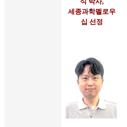
식
박사,
세종과학펠로우
십
선정