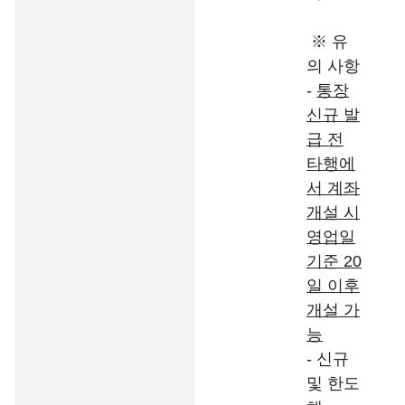
※ 유
의 사항
-
통장
신규 발
급 전
타행에
서 계좌
개설 시
영업일
기준
20
일 이후
개설 가
능
- 신규
및 한도