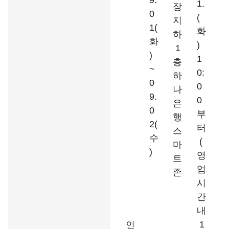
9.
1.
장
0
(
지
1(
화
하
화
)
1
)
1
층
~
0:
하
0
0
나
9.
0
은
0
부
행
2(
터
스
수
(
마
)
영
트
업
존
시
간
내
1
인