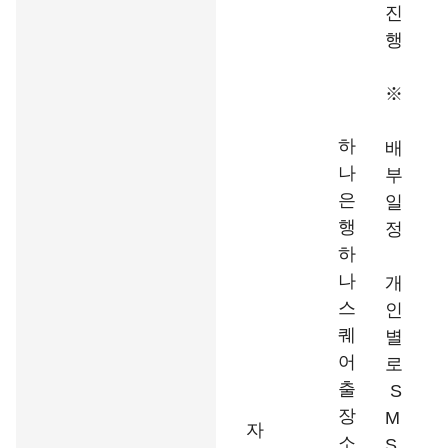
진
행
※
하
배
나
부
은
일
행
정
하
나
개
스
인
퀘
별
어
로
출
S
장
M
자
소
S