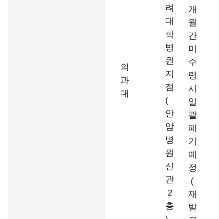
려
개
대
월
학
간
병
미
원
수
의
지
령
과
점
시
대
(
일
안
괄
암
폐
병
기
원
예
신
정
관
(
2
재
층
발