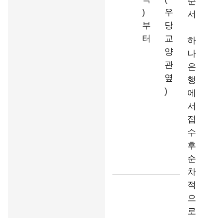
순
)
우
서
부
당
터
교
하
양
나
관
은
옆
행
)
에
서
접
수
후
순
차
적
으
로