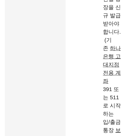
장을 신
규 발급
받아야
합니다.
(기
존
하나
은행 고
대지점
전용 계
좌
391 또
는 511
로 시작
하는
입/출금
통장
보