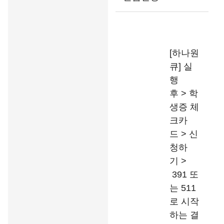
[하나원
큐] 실
행
후 > 학
생증 체
크카
드 > 신
청하
기 >
391 또
는 511
로 시작
하는 결