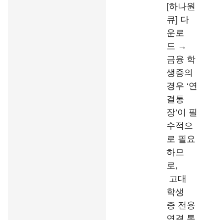
[하나원
큐] 다
운로
드 →
금융 학
생증의
경우 ‘연
결통
장’이 필
수적으
로 필요
하므
로,
고대
학생
증 전용
연결 통