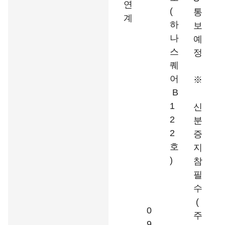
연
(
통
계
하
보
나
예
스
정
퀘
어
※
B
1
신
2
분
2
증
호
지
)
참
필
수
(
0
주
9.