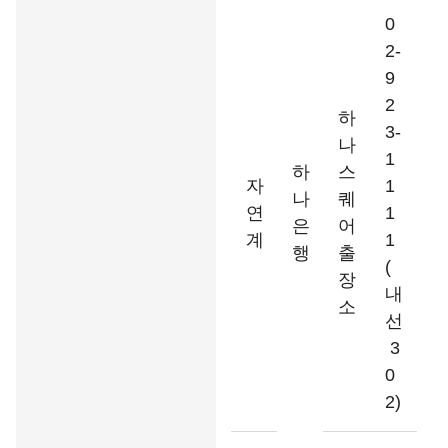
0
2-
9
2
하
3-
나
1
하
스
자
1
나
퀘
연
1
은
어
계
1
행
출
(
장
내
소
선
3
0
2)