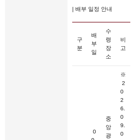
| 배부 일정 안내
수
배
구
령
비
부
분
장
고
일
소
※
2
0
2
6.
0
중
9.
앙
0
0
광