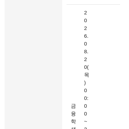
2
0
2
6.
0
8.
2
0(
목
)
0
0:
금
0
융
0
학
~