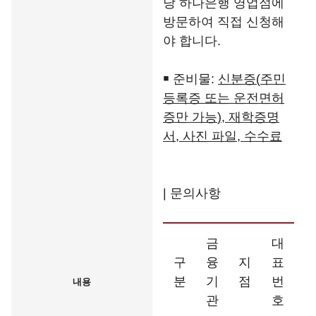
당 하나은행 영업점에
방문하여 직접 신청해
야 합니다.
￭ 준비물:
신분증
(
주민
등록증 또는 운전면허
증만 가능
),
재학증명
서
,
사진 파일
,
수수료
| 문의사항
금
대
구
융
지
표
분
기
점
번
내용
관
호