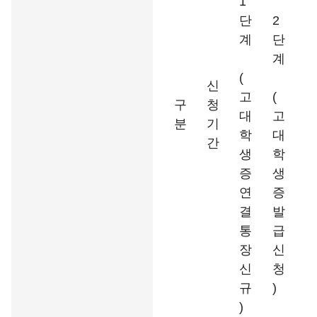
1
단
2
계
단
계
(
신
고
(
구
청
대
고
분
기
학
대
간
생
학
증
생
연
증
결
발
통
급
장
신
신
청
규
)
)