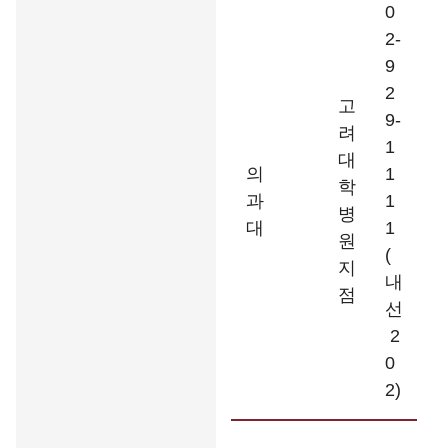
0
2-
9
2
고
9-
려
1
대
의
1
학
과
1
병
대
1
원
(
지
내
점
선
2
0
2)