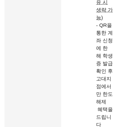
유 시
생략 가
능
)
- QR을
통한 계
좌 신청
에 한
해 학생
증 발급
확인 후
고대지
점에서
만 한도
해제
혜택을
드립니
다