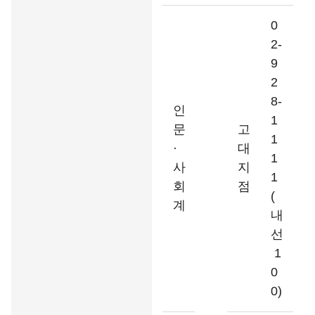
0
2-
9
2
8-
인
1
문
고
1
·
대
1
사
지
1
회
점
(
계
내
선
1
0
0)