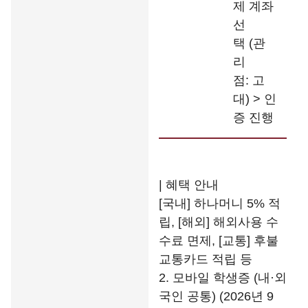
제 계좌
선
택 (관
리
점: 고
대) > 인
증 진행
| 혜택 안내
[국내] 하나머니 5% 적
립, [해외] 해외사용 수
수료 면제, [교통] 후불
교통카드 적립 등
2. 모바일 학생증 (내·외
국인 공통) (2026년 9