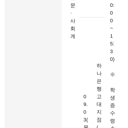
0:
문
0
·
0
사
~
회
1
계
5:
3
0)
하
나
※
은
행
학
0
고
생
9.
대
증
0
지
수
3(
점
령
목
(