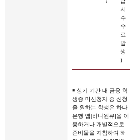
)
급
시
수
수
료
발
생
)
￭ 상기 기간 내 금융 학
생증 미신청자 중 신청
을 원하는 학생은 하나
은행 앱[하나원큐]을 이
용하거나 개별적으로
준비물을 지참하여 해