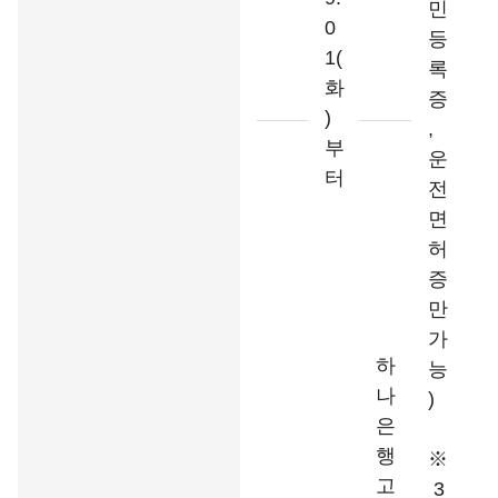
민
0
등
1(
록
화
증
)
,
부
운
터
전
면
허
증
만
가
하
능
나
)
은
행
※
고
3