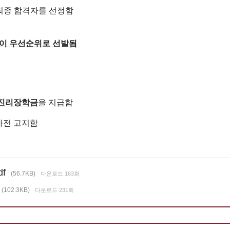
 신청자 중에서 최종 합격자를 선정함
들이 우선순위로 선발됨
진리장학금
을 지급함
사전 고지함
df
(56.7KB)
다운로드 163회
(102.3KB)
다운로드 231회