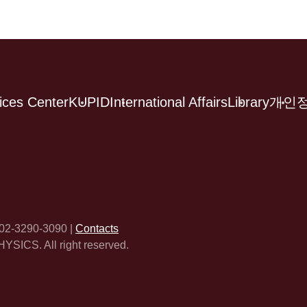
ices Center
KUPID
International Affairs
Library
개인
02-3290-3090
|
Contacts
CS. All right reserved.