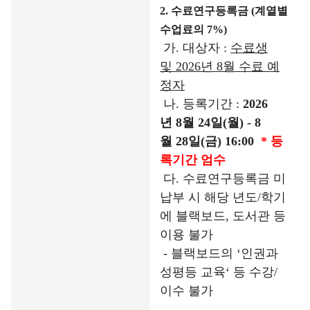
2.
수료연구등록금
(
계열별
수업료의
7%)
가
.
대상자
:
수료생
및
2026
년
8
월 수료 예
정자
나
.
등록기간
:
2026
년
8
월
24
일
(
월
) - 8
월
28
일
(
금
) 16:00
*
등
록기간 엄수
다
.
수료연구등록금 미
납부 시 해당 년도
/
학기
에 블랙보드
,
도서관 등
이용 불가
-
블랙보드의
‘
인권과
성평등 교육
‘
등 수강
/
이수 불가