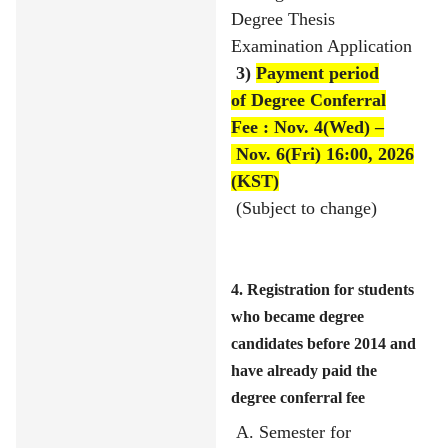
Degree Thesis
Examination Application
3)
Payment period
of
Degree Conferral
Fee : Nov. 4(Wed)
–
Nov. 6(Fri) 16:00, 2026
(KST)
(Subject to change)
4. Registration for students
who became degree
candidates before 2014 and
have already paid the
degree conferral fee
A. Semester for