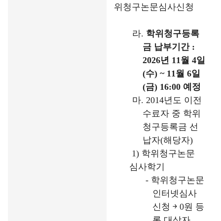
위청구논문심사신청
라
.
학위청구등록
금 납부기간
:
2026
년
11
월
4
일
(
수
) ~ 11
월
6
일
(
금
) 16:00
예정
마
.
2014
년도 이전
수료자 중 학위
청구등록금 선
납자
(
해당자
)
1)
학위청구논문
심사학기
-
학위청구논문
인터넷심사
신청
￫
0
원 등
록 대상자