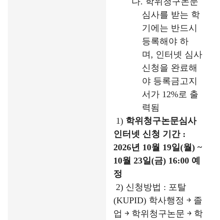
다
.
학위청구논문
심사를 받는 학
기에는 반드시
등록해야 하
며
,
인터넷 심사
신청을 완료해
야 등록금고지
서가
12%
로 출
력됨
1)
학위청구논문심사
인터넷 신청 기간
:
2026
년
10
월
19
일
(
월
) ~
10
월
23
일
(
금
) 16:00
예
정
2)
신청방법
:
포탈
(KUPID)
학사행정
￫
졸
업
￫
학위청구논문
￫
학