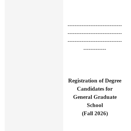
-------------------------------
-------------------------------
-------------------------------
-------------
Registration of Degree
Candidates for
General Graduate
School
(Fall 2026)