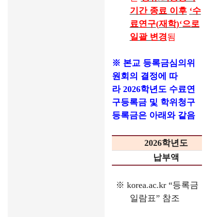
기간 종료 이후
‘
수
료연구
(
재학
)‘
으로
일괄 변경
됨
※
본교 등록금심의위
원회의 결정에 따
라
2026
학년도 수료연
구등록금 및 학위청구
등록금은 아래와 같음
2026
학년도
납부액
※
korea.ac.kr “
등록금
일람표
”
참조