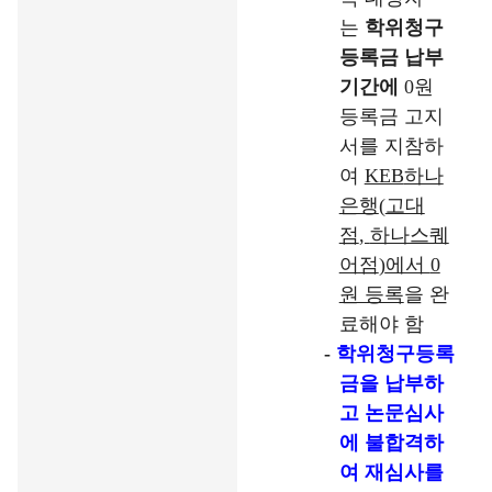
는
학위청구
등록금 납부
기간에
0
원
등록금 고지
서를 지참하
여
KEB
하나
은행
(
고대
점
,
하나스퀘
어점
)
에서
0
원 등록
을 완
료해야 함
-
학위청구등록
금을 납부하
고 논문심사
에 불합격하
여 재심사를