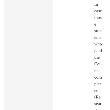
In
case
thos
e
stud
ents
who
paid
the
Cou
rse
com
plet
ed
(Re
sear