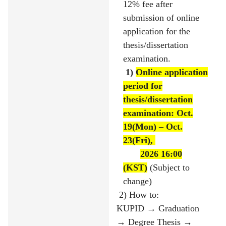
12% fee after
submission of online
application for the
thesis/dissertation
examination.
1)
Online application
period for
thesis/dissertation
examination: Oct.
19(Mon)
–
Oct.
23(Fri),
2026 16:00
(KST)
(Subject to
change)
2) How to:
KUPID
→
Graduation
→
Degree Thesis
→