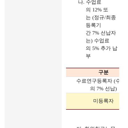
나
.
수업료
의
12%
또
는
(
정규
/
최종
등록기
간
7%
선납자
는
)
수업료
의
5%
추가 납
부
구분
수료연구등록자
(
수업
의
7%
선납
)
미등록자