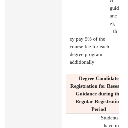
ch
guid
anc
e),
th
ey pay 5% of the
course fee for each
degree program
additionally
Degree Candidate
Registration for Research
Guidance during the
Regular Registration
Period
Students wh
have made