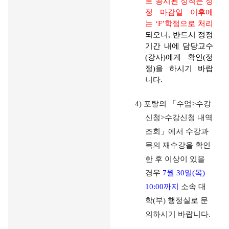
로 공시된 성적은 정
정 마감일 이후에
는
‘F’
학점으로 처리
되오니
,
반드시 정정
기간 내에 담당교수
(
강사
)
에게 확인
(
정
정
)
을 하시기 바랍
니다
.
4)
포탈의
「
수업
>
수강
신청
>
수강신청 내역
조회
」
에서 수강과
목의 재수강을 확인
한 후 이상이 있을
경우
7
월
30
일
(
목
)
10:00
까지
소속 대
학
(
부
)
행정실로 문
의하시기 바랍니다
.