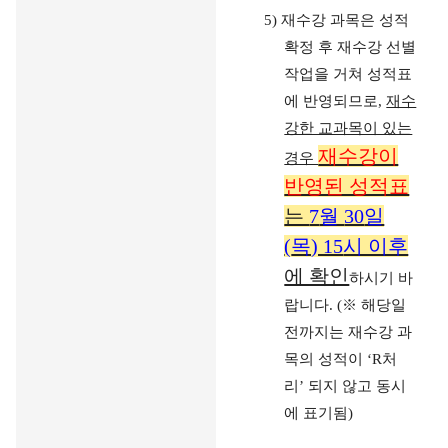
5)
재수강 과목은 성적
확정 후 재수강 선별
작업을 거쳐 성적표
에 반영되므로
,
재수
강한 교과목이 있는
재수강이
경우
반영된 성적표
는
7
월
30
일
(
목
) 15
시 이후
에 확인
하시기 바
랍니다
. (
※
해당일
전까지는 재수강 과
목의 성적이
‘R
처
리
’
되지 않고 동시
에 표기됨
)