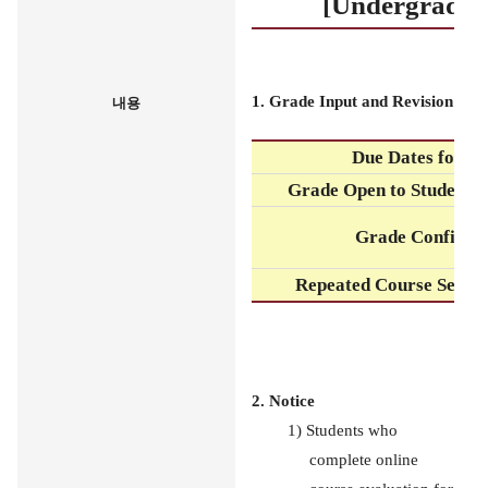
[Undergraduat
1. Grade Input and Revision
내용
Due Dates for G
Grade Open to Students 
Grade Confirma
Repeated Course Selecti
2. Notice
1) Students who
complete online