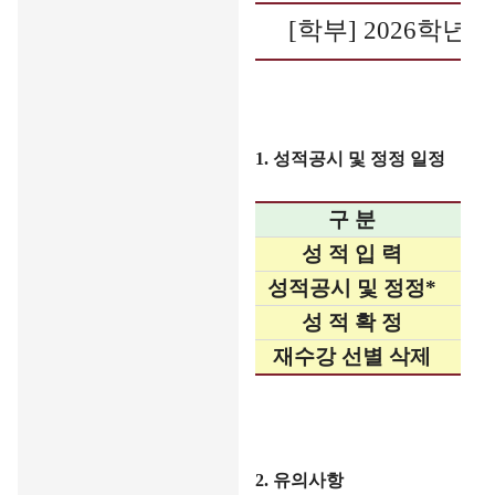
[
학부
] 2026
학년도
1.
성적공시 및 정정 일정
구 분
성 적 입 력
성적공시 및 정정
*
성 적 확 정
재수강 선별 삭제
2.
유의사항