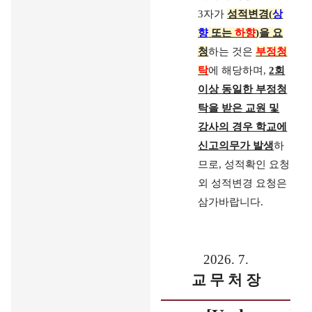
3
자가
성적변경
(
상
향
또는
하향
)
을 요
청
하는 것은
부정청
탁
에 해당하며
,
2
회
이상 동일한 부정청
탁을 받은 교원 및
강사의 경우 학교에
신고의무가 발생
하
므로
,
성적확인 요청
외 성적변경 요청은
삼가바랍니다
.
2026. 7.
교 무 처 장