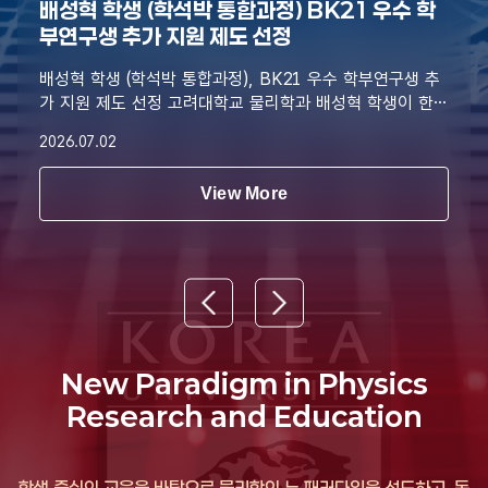
배성혁 학생 (학석박 통합과정) BK21 우수 학
부연구생 추가 지원 제도 선정
배성혁 학생 (학석박 통합과정), BK21 우수 학부연구생 추
가 지원 제도 선정 고려대학교 물리학과 배성혁 학생이 한국
연구재단 4단계 BK21 대학원혁신지원사업 「우수 학부연구
2026.07.02
생 추가 지원 제도」의 최종 지원 대상자로 선정되었다. 본 제
도는 우수한 학업 및 연구 역량을 갖추고 향후 대학원 진학
View More
을 통해 연구를 지속할 예정인 학부 재학생을 지원하기 위해
마련된 프로그램이다. 배성혁 학생은 학석박통합과정 연계
생으로, 향후 고려대학교 물리학과 양자물질 및 전도이론 연
구실(지도교수 고동욱)에 진학하여 연구를 이어갈 예정이다.
현재 배성혁 학생은 해당 연구실에서 학부연구생으로 참여
하며, 2차원 양자물질에서 오비탈 자유도와 전자 전도 현상
에 관한 이론 연구를 수행하고 있다. 이번 선정은 배성혁 학
생의 우수한 학업 성취와 연구 잠재력을 인정받은 결과로,
New Paradigm in Physics
앞으로 양자물질 및 전도이론 분야의 전문 연구자로 성장할
Research and Education
것으로 기대된다.
학생 중심의 교육을 바탕으로 물리학의 뉴 패러다임을 선도하고, 독