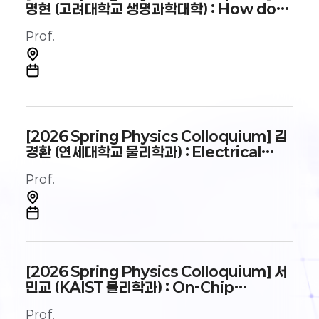
명현 (고려대학교 생명과학대학) : How do
cells sense the physical world
Prof.
[2026 Spring Physics Colloquium] 김
경환 (연세대학교 물리학과) : Electrical
manipulation of magnetization
Prof.
driven by self-generated spin
torque
[2026 Spring Physics Colloquium] 서
민교 (KAIST 물리학과) : On-Chip
Quantum Science: Photonic
Prof.
Integrated Circuits for Nonlinear